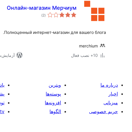
Онлайн-магазин Мерчиум
مجموع
)
(2
امتیازها
Полноценный интернет-магазин для вашего блога.
merchium
10+ نصب فعال
آزمایش‌شده ب
درباره ما
ویترین
یاد
اخبار
پوسته‌ها
پشت
میزبانی
افزونه‌ها
توس
حریم خصوصی
الگوها
tv