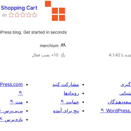
 Shopping Cart
مج
)
(0
امت
dPress blog. Get started in seconds!
merchium
ا 4.1.42
10+ نصب فعال
گیری
مشارکت کنید
Press.com
یبانی
رویدادها
↖
عه‌دهندگان
حمایت
↖
مت
↖
WordPress.
↖
پنج برای آینده
بی‌بی‌پرس
↖
بادی‌پرس
↖