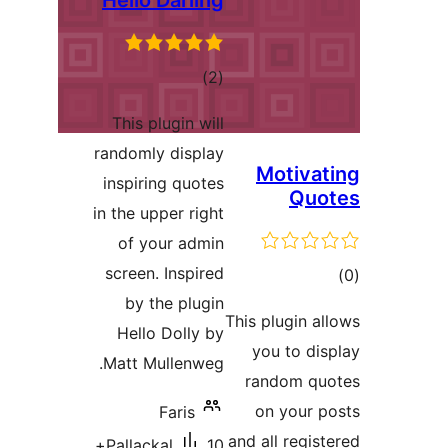
Hello Darlin
مجموع
)
امتیازها
This plugin wi
randomly displ
inspiring quot
in the upper rig
of your adm
screen. Inspir
by the plug
Hello Dolly 
Matt Mullenwe
Faris
10+
Pallackal