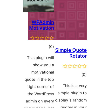
WPAdmi
Motivatio
مجموع
)
امتیازها
This plugin wi
show you
motivation
quote in the t
right corner 
the WordPre
admin on eve