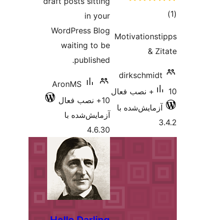
draft posts sitti
in yo
WordPress Bl
waiting to 
publishe
AronMS
 فعال
مایش‌شده با
4.6.