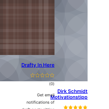
Drafty In Her
مجموع
)
امتیازها
Get ema
notifications 