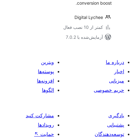
conversion 
Digital Lych
 از 10 نصب فعال
مایش‌شده با 7.0.2
ویترین
پوسته‌ها
افزونه‌ها
صی
الگوها
مشارکت کنید
رویدادها
ان
حمایت
↖