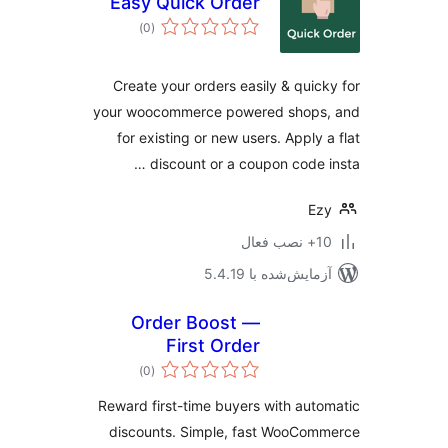
Easy Quick Order
مجموع
)
(0
امتیازها
Create your orders easily & quic
your woocommerce powered shops
for existing or new users. Apply 
discount or a coupon code i
Ez
ب فعال
مایش‌شده با 5.4.19
Order Boost —
First Order
مجموع
Discounts
)
(0
امتیازها
Reward first-time buyers with aut
discounts. Simple, fast WooCo