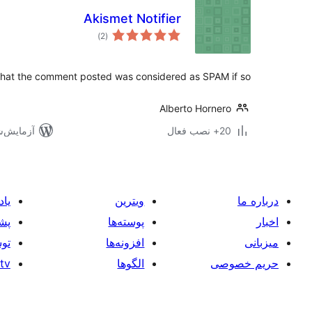
Akismet Notifier
مجموع
)
(2
امتیازها
r that the comment posted was considered as SPAM if so.
Alberto Hornero
20+ نصب فعال
آزمایش‌شده ب
درباره ما
ویترین
یاد
اخبار
پوسته‌ها
پشت
میزبانی
افزونه‌ها
توس
حریم خصوصی
الگوها
tv