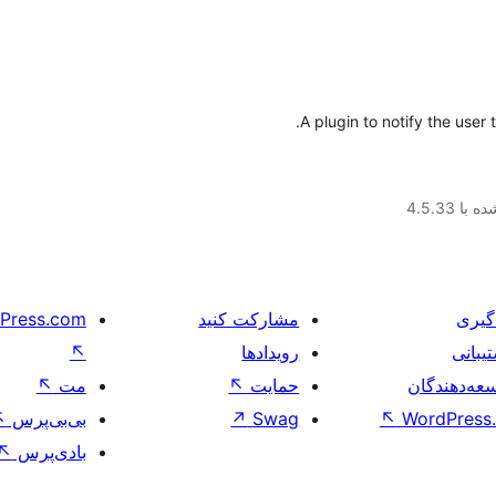
A plugin to notify the use
ا 4.5.33
گیری
مشارکت کنید
Press.com
یبانی
رویدادها
↖
عه‌دهندگان
حمایت
↖
مت
↖
WordPress.
↖
Swag
↗
بی‌بی‌پرس
↖
بادی‌پرس
↖