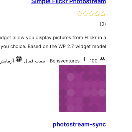
Simple Flickr Photostream
مجموع
)
(0
امتیازها
dget allow you display pictures from Flickr in a
 you choice. Based on the WP 2.7 widget model
100+ نصب فعال
Bensventures
آزمایش‌شده
photostream-sync