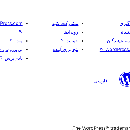
گیری
مشارکت کنید
Press.com
یبانی
رویدادها
↖
عه‌دهندگان
حمایت
↖
مت
↖
WordPress.
↖
پنج برای آینده
بی‌بی‌پرس
↖
بادی‌پرس
↖
فارسی
The WordPress® trademark 