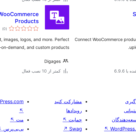
ze WooCommerce
S
Products
مج
)
(0
امت
 images, logos, and more. Perfect
Connect WooCommerce product
int-on-demand, and custom products.
upl
Digages
با 6.9.6
کمتر از 10 نصب فعال
گیری
مشارکت کنید
Press.com
یبانی
رویدادها
↖
عه‌دهندگان
حمایت
↖
مت
↖
WordPress.
↖
Swag
↗
بی‌بی‌پرس
↖