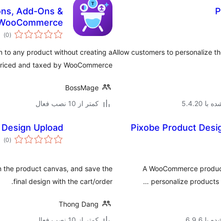
ons, Add-Ons &
P
or WooCommerce
مج
)
(0
امت
 to any product without creating a
Allow customers to personalize the
e priced and taxed by WooCommerce.
BossMage
ا 5.4.20
کمتر از 10 نصب فعال
 Design Upload
Pixobe Product Des
مج
)
(0
امت
 the product canvas, and save the
A WooCommerce product 
final design with the cart/order.
personalize products w
Thong Dang
با 6.9.6
کمتر از 10 نصب فعال