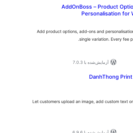
AddOnBoss – Product Opti
Personalisation f
موع
یازها
Add product options, add-ons and personalisation
single variation. Every fe
آزمایش‌شده با 7.0.3
DanhThong Print
موع
یازها
Let customers upload an image, add custom text on
آزمایش‌شده با 6.9.6