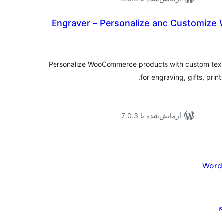
Engraver – Personalize and Customi
موع
یازها
Personalize WooCommerce products with custom text,
for engraving, gifts, pr
آزمایش‌شده با 7.0.3
Word