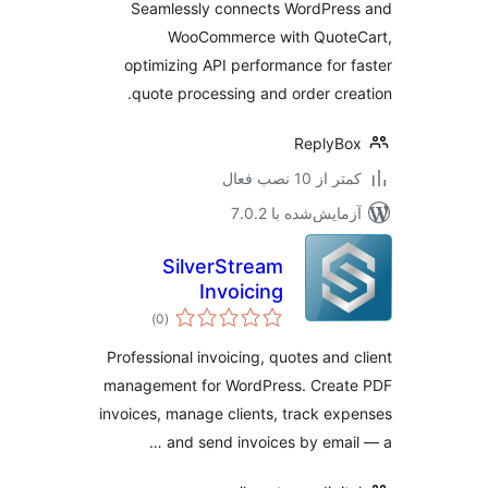
Seamlessly connects WordPres
WooCommerce with Quote
optimizing API performance for 
quote processing and order cre
ReplyB
 از 10 نصب فعال
مایش‌شده با 7.0.2
SilverStream
Invoicing
مجموع
)
(0
امتیازها
Professional invoicing, quotes and 
management for WordPress. Creat
invoices, manage clients, track ex
and send invoices by email