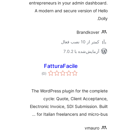
entrepreneurs in your admin dash
A modern and secure version of
Brandkov
 از 10 نصب فعال
مایش‌شده با 7.0.2
FatturaFacile
مجموع
)
(0
امتیازها
The WordPress plugin for the co
cycle: Quote, Client Accep
Electronic Invoice, SDI Submission.
for Italian freelancers and micro
vmaur