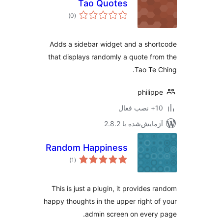
Tao Quotes
مجموع
)
(0
امتیازها
Adds a sidebar widget and a sho
that displays randomly a quote fr
Tao Te 
philip
ب فعال
مایش‌شده با 2.8.2
Random Happiness
مجموع
)
(1
امتیازها
This is just a plugin, it provides 
happy thoughts in the upper right o
admin screen on every