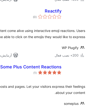
Reactify
مجموع
)
(0
امتیازها
ent come alive using interactive emoji reactions. Users
 be able to click on the emojis they would like to express …
WP Plugify
200+ نصب فعال
آزمایش‌شده 
Some Plus Content Reactions
مجموع
)
(1
امتیازها
osts and pages. Let your visitors express their feelings
about your content.
someplus