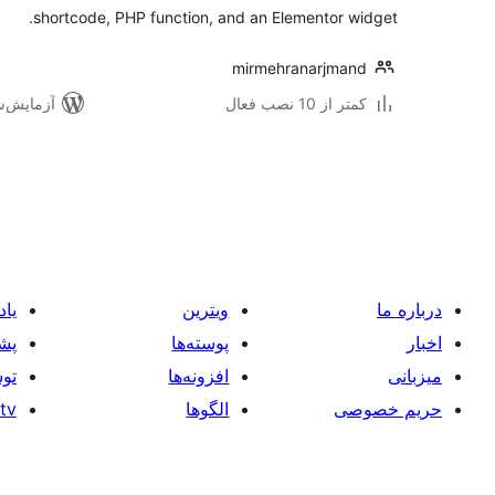
shortcode, PHP function, and an Elementor widget.
mirmehranarjmand
کمتر از 10 نصب فعال
آزمایش‌شده 
صفحه‌بندی
نوشته‌ها
درباره ما
ویترین
یاد
اخبار
پوسته‌ها
پشت
میزبانی
افزونه‌ها
توس
حریم خصوصی
الگوها
tv