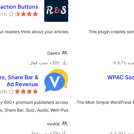
action Buttons
م
)
(13
ام
 readers think about your articles.
This plugin creates so
Dekko
با 6.8.7
300+ نصب فعال
s, Share Bar &
WPAC Soci
Ad Revenue
م
)
(35
ام
d by 600+ premium publishers across
The Most Simple WordPress Po
 Share Bar, Quiz, Audio, Web-Pus …
vuukle
ا 5.4.20
200+ نصب فعال