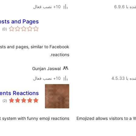
با 6.9.6
10+ نصب فعال
Posts and Pages
مج
)
(0
امت
osts and pages, similar to Facebook
reactions.
Gunjan Jaswal
ا 4.5.33
10+ نصب فعال
nts Reactions
مج
)
(2
امت
system with funny emoji reactions.
Emojized allows visitors to a 