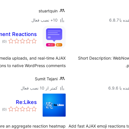
stuartquin
با 6.8.7
10+ نصب فعال
ent Reactions
مج
)
(0
امت
 media uploads, and real-time AJAX
Short Description: WebNow 
ions to native WordPress comments.
p
Sumit Tejani
با 6.9.6
کمتر از 10 نصب فعال
Re:Likes
مج
)
(0
امت
ore an aggregate reaction heatmap.
Add fast AJAX emoji reactions 