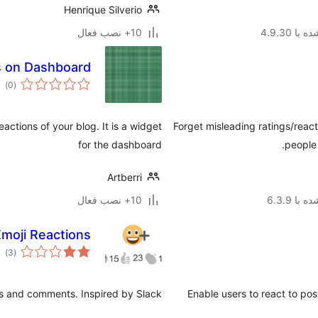
Henrique Silverio
ا 4.9.30
10+ نصب فعال
ns on Dashboard
مج
)
(0
امت
ctions of your blog. It is a widget
Forget misleading ratings/reac
for the dashboard
people 
Artberri
با 6.3.9
10+ نصب فعال
Emoji Reactions
مج
)
(3
امت
es and comments. Inspired by Slack
Enable users to react to po