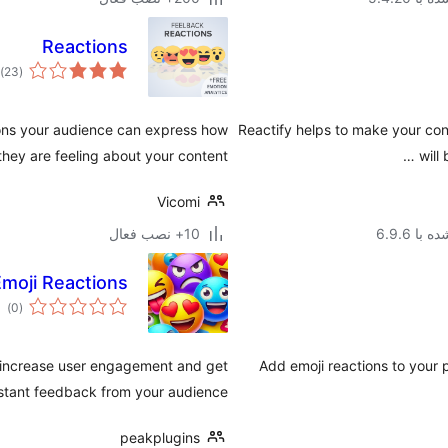
Reactions
م
)
(23
ام
s your audience can express how
Reactify helps to make your cont
they are feeling about your content.
will
Vicomi
با 6.9.6
10+ نصب فعال
oji Reactions
مج
)
(0
امت
o increase user engagement and get
Add emoji reactions to your p
stant feedback from your audience.
peakplugins