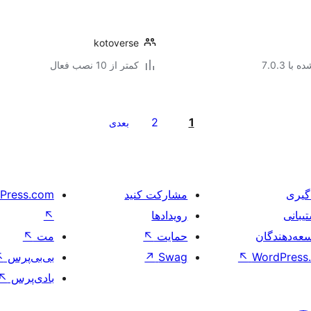
kotoverse
با 7.0.3
کمتر از 10 نصب فعال
2
1
بعدی
گیری
مشارکت کنید
Press.com
یبانی
رویدادها
↖
عه‌دهندگان
حمایت
↖
مت
↖
WordPress.
↖
Swag
↗
بی‌بی‌پرس
↖
بادی‌پرس
↖