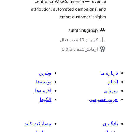
centre for WooCommerce — re
attribution, automated campaign
smart customer ins
autothinkgro
 از 10 نصب فعال
مایش‌شده با 6.9.6
ویترین
پوسته‌ها
افزونه‌ها
صی
الگوها
مشارکت کنید