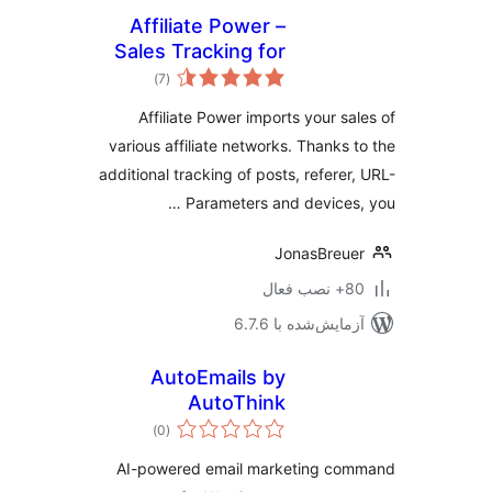
Affiliate Power –
Sales Tracking for
مجموع
Affiliate Marketers
)
(7
امتیازها
Affiliate Power imports your sa
various affiliate networks. Thanks 
additional tracking of posts, referer
Parameters and devices,
JonasBreu
ب فعال
مایش‌شده با 6.7.6
AutoEmails by
AutoThink
مجموع
)
(0
امتیازها
AI-powered email marketing co