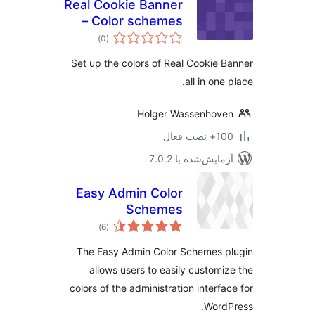
Real Cookie Banner
– Color schemes
مجموع
)
(0
امتیازها
Set up the colors of Real Cookie 
all in one
Holger Wassenhov
نصب فعال
مایش‌شده با 7.0.2
Easy Admin Color
Schemes
مجموع
)
(6
امتیازها
The Easy Admin Color Schemes 
allows users to easily customi
colors of the administration interfa
Word