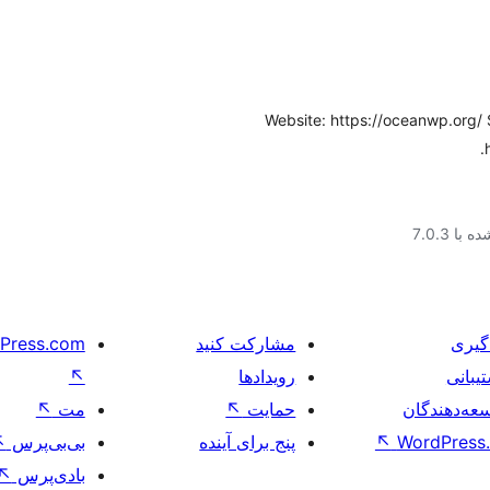
Website: https://oceanwp.org/
با 7.0.3
گیری
مشارکت کنید
Press.com
یبانی
رویدادها
↖
عه‌دهندگان
حمایت
↖
مت
↖
WordPress.
↖
پنج برای آینده
بی‌بی‌پرس
↖
بادی‌پرس
↖