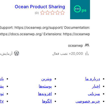
Ocean Product Sharing
مجموع
)
(0
امتیازها
 Support: https://oceanwp.org/support/ Documentation:
https://docs.oceanwp.org/ Extensions: https://oceanwp.
oceanwp
20,000+ نصب فعال
آزمایش‌شده 
درباره ما
ویترین
یاد
اخبار
پوسته‌ها
پشت
میزبانی
افزونه‌ها
توس
حریم خصوصی
الگوها
tv