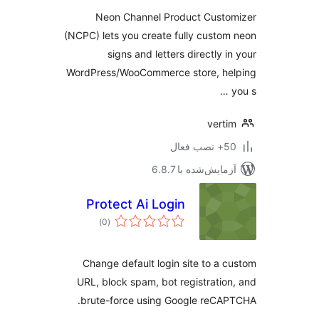
Neon Channel Product Custo
(NCPC) lets you create fully custo
signs and letters directly i
WordPress/WooCommerce store, he
vert
ب فعال
مایش‌شده با 6.8.7
Protect Ai Login
مجموع
)
(0
امتیازها
Change default login site to a 
URL, block spam, bot registratio
brute-force using Google reCA