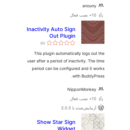
anoun
ب فعال
Inactivity Auto Sign
Out Plugin
مجموع
)
(0
امتیازها
This plugin automatically logs o
user after a period of inactivity. Th
period can be configured and it
with Buddy
NipponMonke
ب فعال
مایش‌شده با 3.0.5
Show Star Sign
Widget