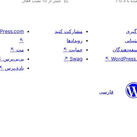
با 7.0.3
کمتر از 10 نصب فعال
گیری
مشارکت کنید
Press.com
یبانی
رویدادها
↖
عه‌دهندگان
حمایت
↖
مت
↖
WordPress.
↖
Swag
↗
بی‌بی‌پرس
↖
بادی‌پرس
↖
فارسی