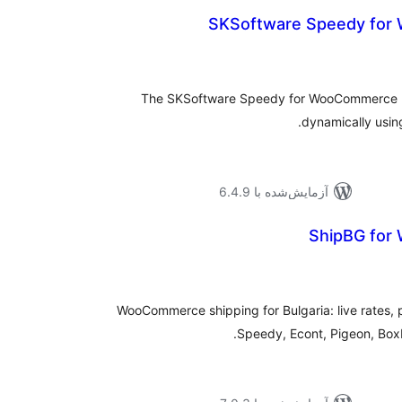
SKSoftware Speedy fo
موع
یازها
The SKSoftware Speedy for WooCommerce plu
dynamically usin
آزمایش‌شده با 6.4.9
ShipBG fo
موع
یازها
WooCommerce shipping for Bulgaria: live rates, 
Speedy, Econt, Pigeon, Bo