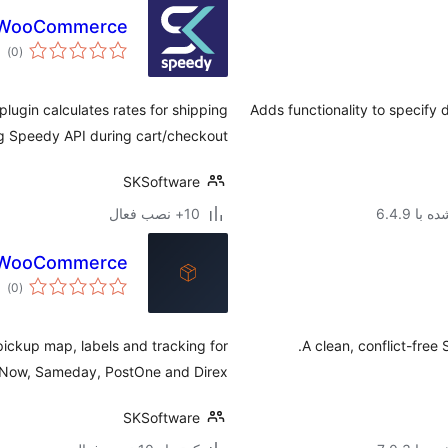
r WooCommerce
مج
)
(0
امت
gin calculates rates for shipping
Adds functionality to specify 
g Speedy API during cart/checkout.
SKSoftware
با 6.4.9
10+ نصب فعال
r WooCommerce
مج
)
(0
امت
pickup map, labels and tracking for
A clean, conflict-free
xNow, Sameday, PostOne and Direx.
SKSoftware