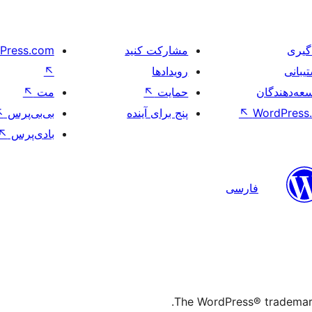
گیری
مشارکت کنید
Press.com
یبانی
رویدادها
↖
عه‌دهندگان
حمایت
↖
مت
↖
WordPress.
↖
پنج برای آینده
بی‌بی‌پرس
↖
بادی‌پرس
↖
فارسی
The WordPress® trademark 