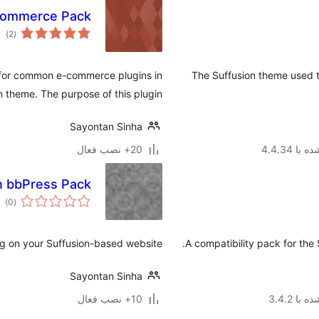
Commerce Pack
مج
)
(2
امت
 for common e-commerce plugins in
The Suffusion theme used t
n theme. The purpose of this plugin
Sayontan Sinha
ا 4.4.34
20+ نصب فعال
n bbPress Pack
مج
)
(0
امت
ng on your Suffusion-based website.
A compatibility pack for the
Sayontan Sinha
با 3.4.2
10+ نصب فعال