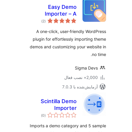
Easy Demo
Importer – A
مجموع
Modern One-Click
)
(2
امتیازها
Demo Import
A one-click, user-friendly Wor
Solution
plugin for effortlessly importing
demos and customizing your webs
no
Sigma De
2+ نصب فعال
مایش‌شده با 7.0.3
Scintilla Demo
Importer
مجموع
)
(0
امتیازها
Imports a demo category and 5 