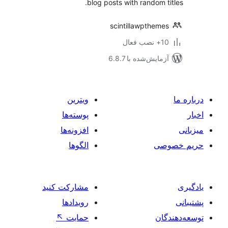
blog posts with random t
scintillawpthem
ب فعال
مایش‌شده با 6.8.7
ویترین
پوسته‌ها
افزونه‌ها
صی
الگوها
مشارکت کنید
رویدادها
ان
حمایت
↖