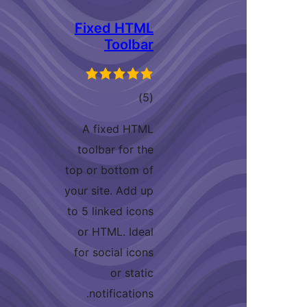
Fixed HTML
Toolbar
مجموع
)
(5
امتیازها
A fixed HTML
toolbar for the
top or bottom of
your site. Add up
to 5 linked icons
or HTML. Ideal
for social icons
or static
notifications.