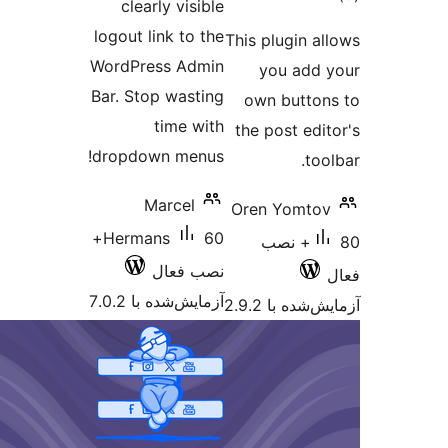
clearly visible
ازها
logout link to the
This plugin a
WordPress Admin
you add
Bar. Stop wasting
own butto
time with
the post edi
dropdown menus!
to
Marcel
Oren Yomto
60+
Hermans
80+ نصب
نصب فعال
آزمایش‌شده با 7.0.2
شده با 2.9.2