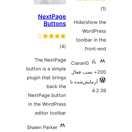
وع
NextPage
ازها
Hide/sho
Buttons
WordP
toolbar i
مجموع
)
(4
front
امتیازها
The NextPage
CiaranG
button is a simple
plugin that brings
زمایش‌شده با
back the
4
NextPage button
in the WordPress
editor toolbar.
Shawn Parker