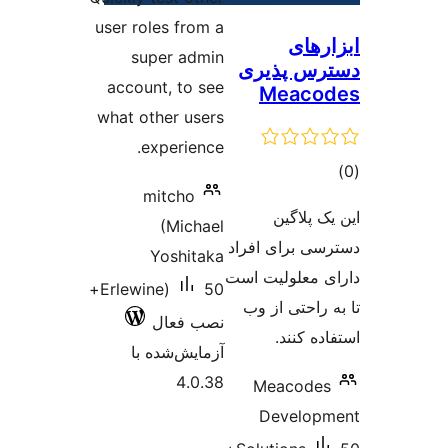
user roles from a
رهای
super admin
س پذیری
account, to see
Meaco
what other users
experience.
وع
mitcho
ازها
 پلاگین
(Michael
ی برای افراد
Yoshitaka
 معلولیت است
50+
Erlewine)
راحتی از وب
نصب فعال
ه کنند.
آزمایش‌شده با
4.0.38
Meacode
Develop