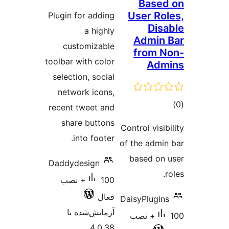
Base
امتیازها
User Ro
Plugin for adding
Dis
a highly
Admin
customizable
from 
toolbar with color
Adm
selection, social
network icons,
وع
recent tweet and
ازها
share buttons
Control visi
into footer.
of the admi
based on
Daddydesign
100+ نصب
فعال
DaisyPlugin
آزمایش‌شده با
100+ نصب
4.0.38