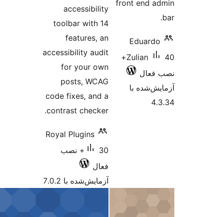
front end 
accessibility
toolbar with 14
features, an
Eduard
accessibility audit
40+
Zulian
for your own
فعال
posts, WCAG
‌شده با
code fixes, and a
4
contrast checker.
Royal Plugins
30+ نصب
فعال
آزمایش‌شده با 7.0.2