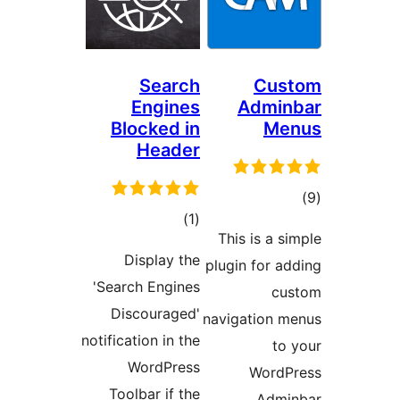
Search
Cus
Engines
Admi
Blocked in
Me
Header
وع
مجموع
)
(1
ازها
This is a s
امتیازها
Display the
plugin for a
'Search Engines
cu
Discouraged'
navigation 
notification in the
to
WordPress
WordP
Toolbar if the
Admi