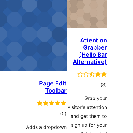
Atten
Gra
(Hello
Alternat
Page Edit
وع
Toolbar
ازها
Grab
visitor's att
مجموع
)
(5
and get th
امتیازها
sign up for
Adds a dropdown