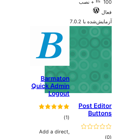
100+ نصب
شده با 7.0.2
Barmaton
Quick Admin
Logout
Post Ed
But
مجموع
)
(1
امتیازها
Add a direct,
وع