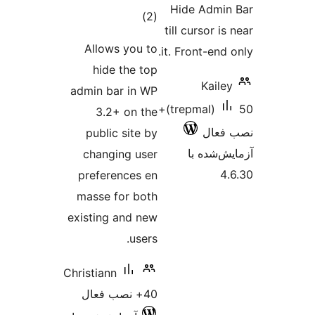
Hide Admi
مجموع
)
(2
till cursor i
امتیازها
Allows you to
it. Front-end
hide the top
Kaile
admin bar in WP
50+
(trepmal)
3.2+ on the
فعال
public site by
‌شده با
changing user
4
preferences en
masse for both
existing and new
users.
Christiann
40+ نصب فعال