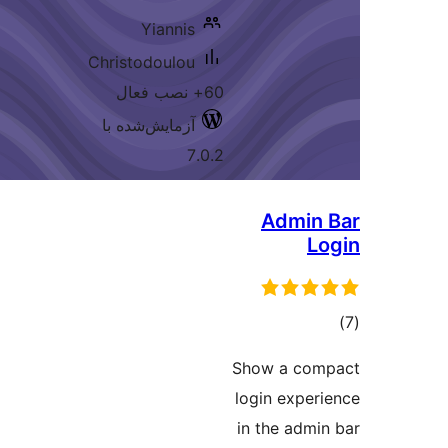
Yiannis
Christodoulou
60+ نصب فعال
آزمایش‌شده با
7.0.2
Admin
L
وع
ازها
Show a com
login exper
in the admi