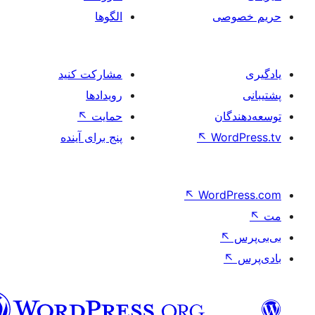
صی
الگوها
مشارکت کنید
رویدادها
ان
حمایت
↖
Wo
↖
پنج برای آینده
↖
Word
فارسی