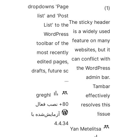
dropdowns 'Page
وع
list' and 'Post
ازها
The sticky h
List' to the
is a widely
WordPress
feature on
toolbar of the
websites, b
most recently
can conflict
edited pages,
the Word
drafts, future sc
admin
…
Ta
greghl
effect
80+ نصب فعال
resolves
آزمایش‌شده با
4.4.34
Yan Metelits