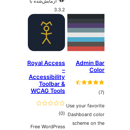
آزمایش‌شده با
3.3.2
Royal Access
Admin
–
C
Accessibility
Toolbar &
WCAG Tools
وع
ازها
Use your fav
مجموع
)
(0
Dashboard 
امتیازها
scheme o
Free WordPress