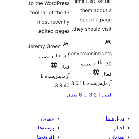
email list, o
to the WordPress
them ab
toolbar of the 15
specific
most recently
they should 
edited pages.
Jeremy Green
conversionins
30+ نصب
30+ نصب
فعال
آزمایش‌شده با
شده با 3.6.1
3.9.40
‌بندی
1
2
3
…
6
بعدی
ه‌ها
ویترین
پوسته‌ها
افزونه‌ها