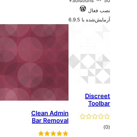
50+
Solutions
فعال
شده با 6.9.5
Disc
Too
Clean Admin
Bar Removal
وع
ازها