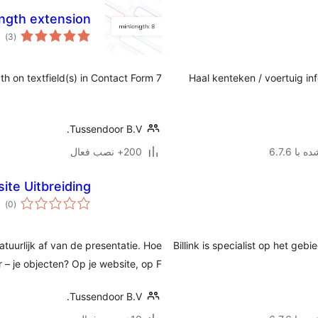
ngth extension
مج
)
(3
امت
th on textfield(s) in Contact Form 7
Haal kenteken / voertuig 
Tussendoor B.V.
با 6.7.6
200+ نصب فعال
te Uitbreiding
مج
)
(0
امت
uurlijk af van de presentatie. Hoe
Billink is specialist op het geb
r – je objecten? Op je website, op F …
Tussendoor B.V.