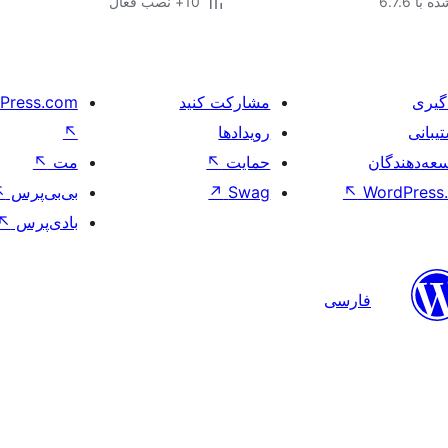
با 6.7.6
10+ نصب فعال
گیری
مشارکت کنید
Press.com
یبانی
رویدادها
↖
عه‌دهندگان
حمایت
↖
مت
↖
WordPress.
↖
Swag
↗
بی‌بی‌پرس
↖
بادی‌پرس
↖
فارسی