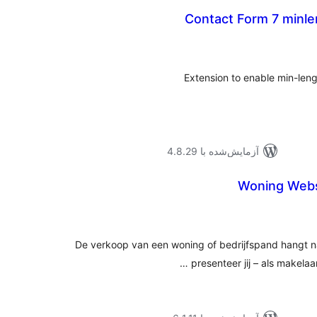
Contact Form 7 minle
موع
یازها
Extension to enable min-leng
آزمایش‌شده با 4.8.29
Woning Websi
موع
یازها
De verkoop van een woning of bedrijfspand hangt nat
presenteer jij – als makelaa