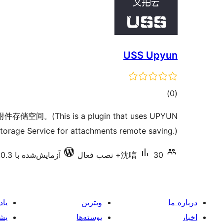
USS Upyun
مجموع
)
(0
امتیازها
间。(This is a plugin that uses UPYUN
torage Service for attachments remote saving.)
30+ نصب فعال
沈唁
آزمایش‌شده با 7.0.3
درباره ما
ویترین
یاد
اخبار
پوسته‌ها
پشت