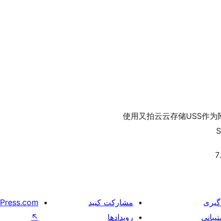
使用又拍云云存储USS作为附件存储空
S
گیری
مشارکت کنید
Press.com
یبانی
رویدادها
↖