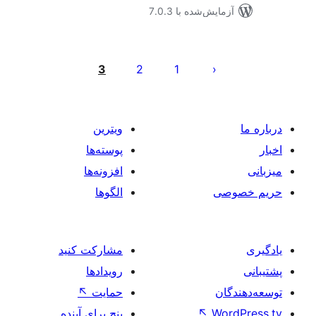
مایش‌شده با 7.0.3
‌بندی
ه‌ها
3
2
1
ویترین
پوسته‌ها
افزونه‌ها
صی
الگوها
مشارکت کنید
رویدادها
ان
حمایت
↖
Wo
↖
پنج برای آینده