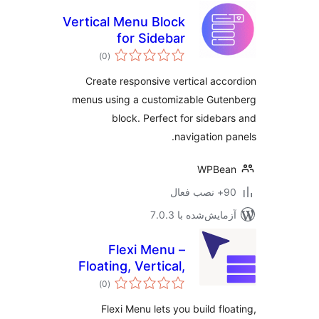
Vertical Menu Block
for Sidebar
مجموع
Accordion Menu
)
(0
امتیازها
Create responsive vertical acc
menus using a customizable Gut
block. Perfect for sideba
navigation p
WPBea
ب فعال
مایش‌شده با 7.0.3
Flexi Menu –
Floating, Vertical,
مجموع
Dropdown & Right
)
(0
امتیازها
Click Menus
Flexi Menu lets you build flo