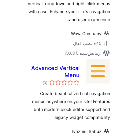
vertical, dropdown and right-click
with ease. Enhance your site’s navi
and user exper
Wow-Compan
ب فعال
مایش‌شده با 7.0.3
Advanced Vertical
Menu
مجموع
)
(0
امتیازها
Create beautiful vertical navi
menus anywhere on your site! Fe
both modern block editor suppo
legacy widget compatib
Nazmul Sabu