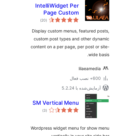
IntelliWidget Per
Page Custom
مجموع
Menus and
)
(20
امتیازها
Dynamic Content
Display custom menus, featured 
custom post types and other d
content on a per page, per post or
wide 
lilaeamed
 نصب فعال
مایش‌شده با 5.2.24
SM Vertical Menu
مجموع
)
(3
امتیازها
Wordpress widget menu for show
vertically in your site si