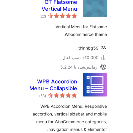
OT Flatsome
Vertical Menu
مجموع
)
(22
امتیازها
Vertical Menu for Fl
Woocommerce t
thinhbg
10,+ نصب فعال
مایش‌شده با 5.2.24
WPB Accordion
Menu – Collapsible
مجموع
Vertical Sidebar
)
(53
امتیازها
Responsive Mobile
WPB Accordion Menu: Respo
Menu –
accordion, vertical sidebar and 
WooCommerce
menu for WooCommerce catego
Category
Accordion
navigation menus & Elem