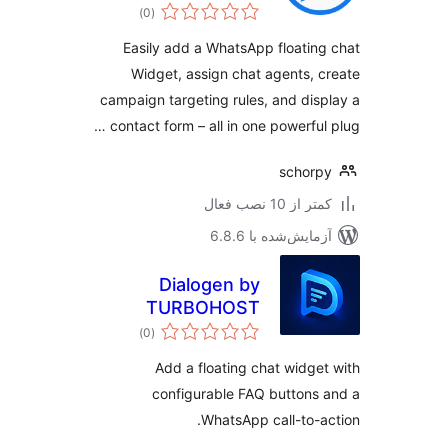
مجموع
Contact Form,
)
(0
امتیازها
Multi-Agent &
Easily add a WhatsApp floatin
Campaign
Widget, assign chat agents, 
Targeting
campaign targeting rules, and dis
contact form – all in one powerful 
schor
 از 10 نصب فعال
مایش‌شده با 6.8.6
Dialogen by
TURBOHOST
مجموع
)
(0
امتیازها
Add a floating chat widge
configurable FAQ buttons
WhatsApp call-to-a