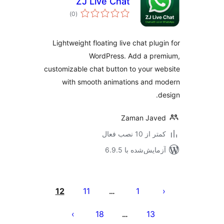
ZJ Live Chat
مجموع
)
(0
امتیازها
Lightweight floating live chat plug
WordPress. Add a pre
customizable chat button to your w
with smooth animations and 
d
Zaman Jave
 از 10 نصب فعال
مایش‌شده با 6.9.5
‌بندی
ه‌ها
12
11
1
…
18
13
…