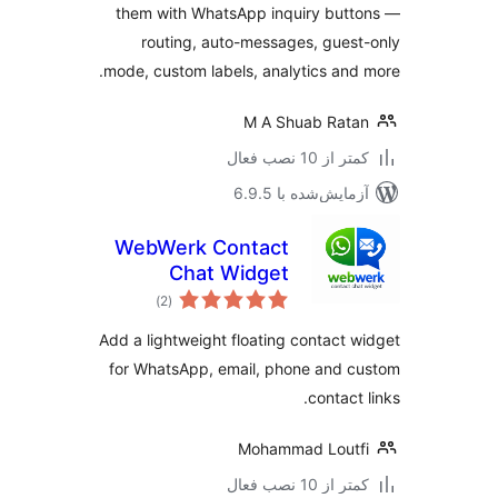
them with WhatsApp inquiry but
routing, auto-messages, gues
mode, custom labels, analytics and
M A Shuab Rat
 از 10 نصب فعال
مایش‌شده با 6.9.5
WebWerk Contact
Chat Widget
مجموع
)
(2
امتیازها
Add a lightweight floating contact 
for WhatsApp, email, phone and 
contact
Mohammad Lout
 از 10 نصب فعال