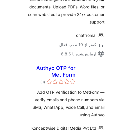
documents. Upload PDFs, Word fil
scan websites to provide 24/7 cu
su
chatfrom
 از 10 نصب فعال
مایش‌شده با 6.8.6
Authyo OTP for
Met Form
مجموع
)
(0
امتیازها
Add OTP verification to Met
verify emails and phone numbe
SMS, WhatsApp, Voice Call, and
using A
Konceptwise Digital Media Pvt L