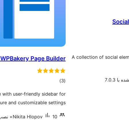
Socia
A collection of social elem
r WPBakery Page Builder
 با 7.0.3
مجموع
)
(3
امتیازها
ith user-friendly sidebar for
ure and customizable settings.
10+ نصب فعال
Nikita Hlopov