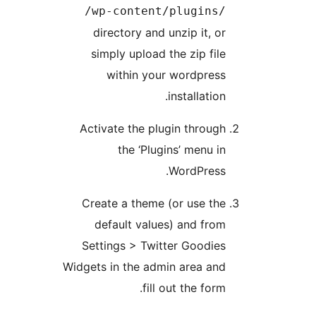
/wp-content/plu
directory and unzip
simply upload the zi
within your wor
instal
Activate the plugin t
the ‘Plugins’ 
Word
Create a theme (or u
default values) an
Settings > Twitter G
Widgets in the admin ar
fill out th