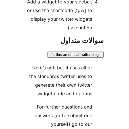
Add a widget to your si
or use the shortcode [t
display your twitter w
(see 
تداول
Is this an official
No it’s not, but it uses
the standards twitter u
generate their own t
widget code and op
For further questio
answers (or to subm
yourself) go 