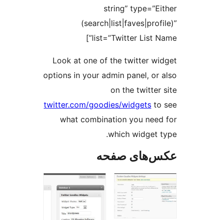
string” 
(search|list|fa
list=”Twitte
Look at one of the twi
options in your admin pa
on the 
twitter.com/goodies/wid
what combination y
which w
 صفحه