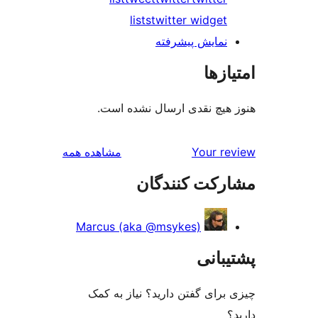
lists
twitter 
پیشرفته
دی ارسال نشده است.
بررسی‌ها
مشاهده همه
کنندگان
Marcus (aka @msykes
تن دارید؟ نیاز به کمک