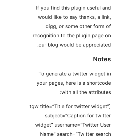
If you find this plugi
would like to say tha
digg, or some ot
recognition to the plu
our blog would be a
To generate a twitt
your pages, here is 
with all th
[tgw title=”Title for twi
subject=”Caption 
widget” username=”T
Name” search=”Twi