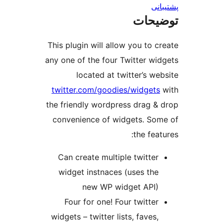
This plugin will allow y
any one of the four Twit
located at twitt
twitter.com/goodies/w
the friendly wordpress 
convenience of widge
t
Can create multiple t
widget instnaces (us
new WP widge
Four for one! Four 
widgets – twitter lists,