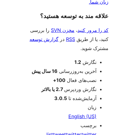
 به توسعه هستید؟
ید
،
مخزن SVN
را بررسی
ریق
RSS
در
گزارش توسعه
.
1.2
به‌روزرسانی
16 سال
پیش
ی فعال
100+
 وردپرس
2.7 یا بالاتر
‌شده تا
3.0.5
Englis
list
tweet
twitter