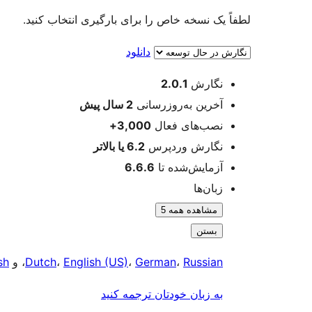
لطفاً یک نسخه خاص را برای بارگیری انتخاب کنید.
دانلود
اطلاعات
نگارش
2.0.1
آخرین به‌روزرسانی
2 سال
پیش
نصب‌های فعال
3,000+
نگارش وردپرس
6.2 یا بالاتر
آزمایش‌شده تا
6.6.6
زبان‌ها
مشاهده همه 5
بستن
Russian
،
German
،
English (US)
،
Dutch
، و
sh
به زبان خودتان ترجمه کنید