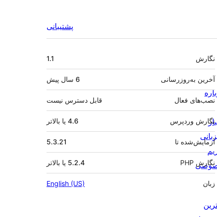
پشتیبانی
اطلاعات
نگارش
1.1
آخرین به‌روزرسانی
6 سال
پیش
اره
نصب‌های فعال
قابل دسترس نیست
ار
نگارش وردپرس
4.6 یا بالاتر
زبانی
آزمایش‌شده تا
5.3.21
یم
نگارش PHP
5.2.4 یا بالاتر
وصی
زبان
English (US)
ترین