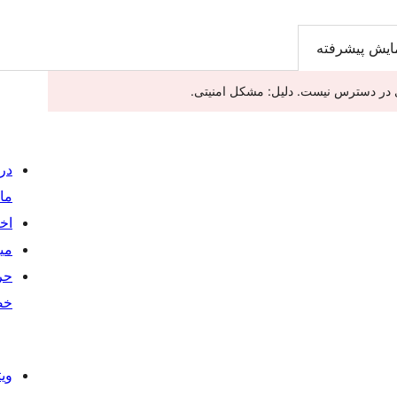
ایش پیشرفته
درب
ما
اخب
می
حر
خص
وی