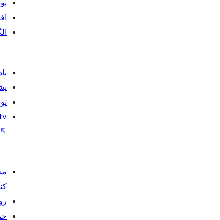
پوس
افز
الگ
یا
پشت
تو
tv
↖
مش
کنی
روی
حم