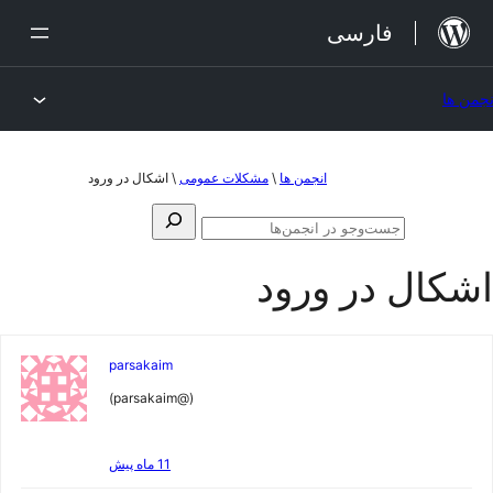
رش
فارسی
ه
حتوا
نجمن ها
رش
انجمن ها
\
مشکلات عمومی
\
اشکال در ورود
ه
جستجو
حتوا
جستجو
برای:
در
اشکال در ورود
انجمن‌ها
parsakaim
(@parsakaim)
11 ماه پیش