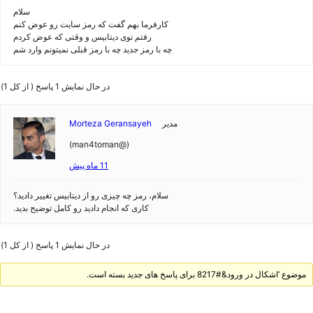
سلام
کارفرما بهم گفت که رمز سایت رو عوض کنم
رفتم توی دیتابیس و وقتی که عوض کردم
چه با رمز جدید چه با رمز قبلی نمیتونم وارد شم
در حال نمایش 1 پاسخ ( از کل 1)
مدیر
Morteza Geransayeh
(@man4toman)
11 ماه پیش
سلام، رمز چه چیزی رو از دیتابیس تغییر دادید؟
کاری که انجام دادید رو کامل توضیح بدید.
در حال نمایش 1 پاسخ ( از کل 1)
موضوع ‘اشکال در ورود&#8217 برای پاسخ های جدید بسته است.