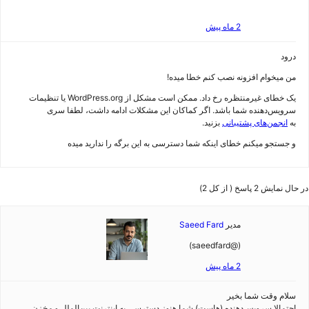
2 ماه پیش
درود
من میخوام افزونه نصب کنم خطا میده!
یک خطای غیرمنتظره رخ داد. ممکن است مشکل از WordPress.org یا تنظیمات
سرویس‌دهنده شما باشد. اگر کماکان این مشکلات ادامه داشت، لطفا سری
به
انجمن‌های پشتیبانی
بزنید.
و جستجو میکنم خطای اینکه شما دسترسی به این برگه را ندارید میده
در حال نمایش 2 پاسخ ( از کل 2)
مدیر
Saeed Fard
(@saeedfard)
2 ماه پیش
سلام وقت شما بخیر
احتمالا سرویس‌دهنده (هاست) شما هنوز دسترسی به اینترنت بین‌الملل و مخزن