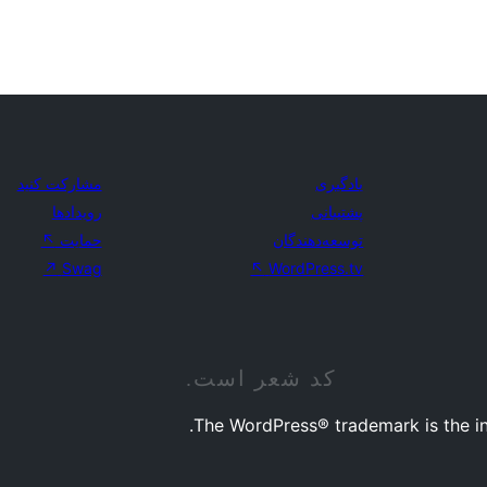
یادگیری
مشارکت کنید
پشتیبانی
رویدادها
توسعه‌دهندگان
حمایت
↖
↗
Swag
↖
WordPress.tv
کد شعر است.
The WordPress® trademark is the in