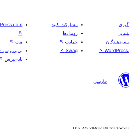
گیری
مشارکت کنید
Press.com
یبانی
رویدادها
↖
عه‌دهندگان
حمایت
↖
مت
↖
WordPress.
↖
Swag
↗
بی‌بی‌پرس
↖
بادی‌پرس
↖
فارسی
The WordPress® trademark 