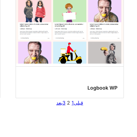
Logbook WP
قبلی
1
2
3
بعد