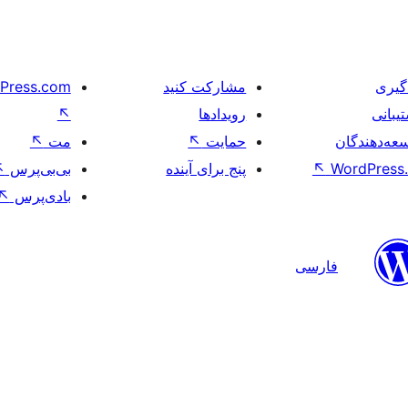
گیری
مشارکت کنید
Press.com
یبانی
رویدادها
↖
عه‌دهندگان
حمایت
↖
مت
↖
WordPress.
↖
پنج برای آینده
بی‌بی‌پرس
↖
بادی‌پرس
↖
فارسی