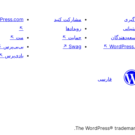
گیری
مشارکت کنید
Press.com
یبانی
رویدادها
↖
عه‌دهندگان
حمایت
↖
مت
↖
WordPress.
↖
Swag
↗
بی‌بی‌پرس
↖
بادی‌پرس
↖
فارسی
The WordPress® trademark 