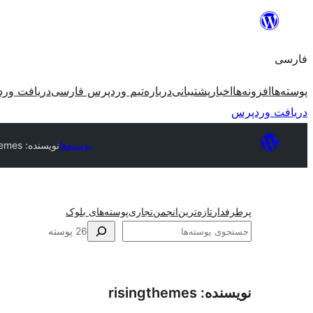
رفتن
به
فارسی
محتوا
پوسته‌ها
افزونه‌ها
اخبار
پشتیبانی
درباره
تیم وردپرس فارسی
دریافت ور
دریافت وردپرس
پوسته‌ها
نویسنده: risingthemes
پرطرفدار
تازه‌ترین
انجمن
تجاری
پوسته‌های بلوک
جستجو
26 پوسته
نویسنده: risingthemes