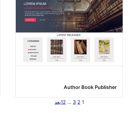
Author Book Publisher
1
2
3
…
12
بعد