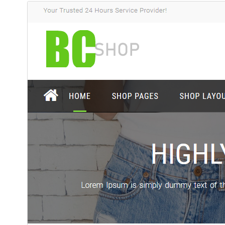
پیش‌نمایش
دانلود
این یک پوسته فرزند از
BC Business
Consulting
می‌باشد.
نگارش
2.1.2
آخرین به‌روزرسانی
4 می 2025
نصب‌های فعال
100+
نگارش وردپرس
5.0
نگارش PHP
7.0
صفحه اصلی پوسته