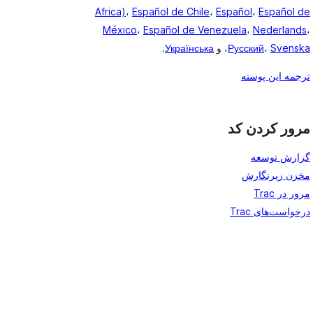
Africa)
،
Español de Chile
،
Español
،
Español de
México
،
Español de Venezuela
،
Nederlands
،
Svenska
،
Русский
، و
Українська
.
ترجمه این پوسته
مرور کردن کد
گزارش توسعه
مخزن زیرنگارش
مرور در Trac
درخواست‌های Trac