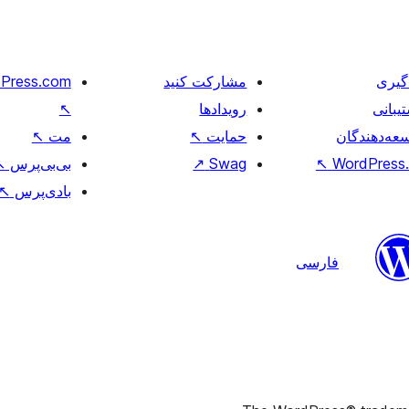
گیری
مشارکت کنید
Press.com
یبانی
رویدادها
↖
عه‌دهندگان
حمایت
↖
مت
↖
WordPress.
↖
Swag
↗
بی‌بی‌پرس
↖
بادی‌پرس
↖
فارسی