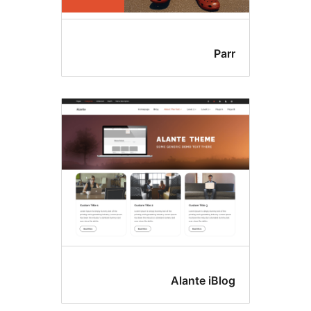
Pa
Alante iBl