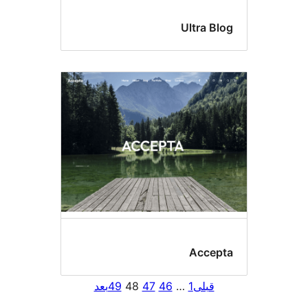
Ultra Bl
Accep
قبلی
1
…
46
47
48
49
بعد