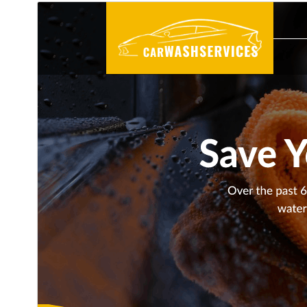
پیش‌نمایش
دانلود
این یک پوسته فرزند از
Automobile Hub
می‌باشد.
نگارش
4.4.4
آخرین به‌روزرسانی
17 جولای 2026
نصب‌های فعال
40+
نگارش وردپرس
5.0
نگارش PHP
5.6
صفحه اصلی پوسته