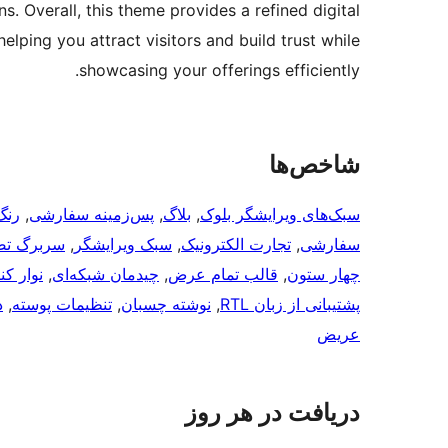
ns. Overall, this theme provides a refined digital
lping you attract visitors and build trust while
showcasing your offerings efficiently.
شاخص‌ها
سبک‌های ویرایشگر بلوک
, 
بلاگ
, 
پس‌زمینه سفارشی
, 
رنگ
سفارشی
, 
تجارت الکترونیک
, 
سبک ویرایشگر
, 
سربرگ تص
چهار ستون
, 
قالب تمام عرض
, 
چیدمان شبکه‌ای
, 
نوار ک
پشتیبانی از زبان RTL
, 
نوشته چسبان
, 
تنظیمات پوسته
, 
د
عریض
دریافت در هر روز