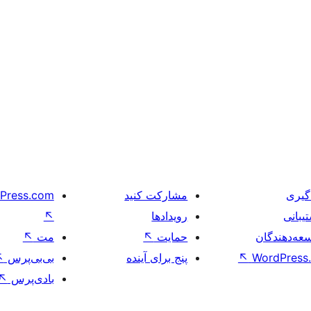
گیری
مشارکت کنید
Press.com
یبانی
رویدادها
↖
عه‌دهندگان
حمایت
↖
مت
↖
WordPress.
↖
پنج برای آینده
بی‌بی‌پرس
↖
بادی‌پرس
↖