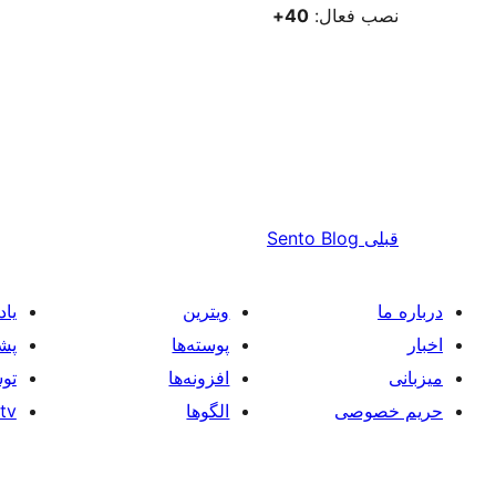
نصب فعال:
40+
قبلی
Sento Blog
درباره ما
ویترین
یاد
اخبار
پوسته‌ها
پشت
میزبانی
افزونه‌ها
توس
حریم خصوصی
الگوها
tv