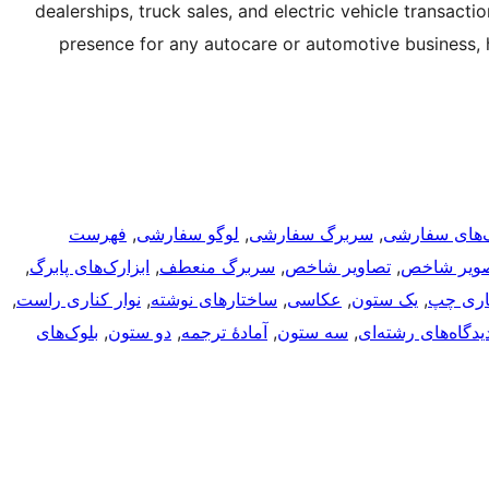
dealerships, truck sales, and electric vehicle transactio
presence for any autocare or automotive business, he
‌های سفارشی
, 
سربرگ سفارشی
, 
لوگو سفارشی
, 
فهرست
ویر شاخص
, 
تصاویر شاخص
, 
سربرگ منعطف
, 
ابزارک‌های پابرگ
, 
ناری چپ
, 
یک ستون
, 
عکاسی
, 
ساختارهای نوشته
, 
نوار کناری راست
, 
یدگاه‌های رشته‌ای
, 
سه ستون
, 
آمادهٔ ترجمه
, 
دو ستون
, 
بلوک‌های