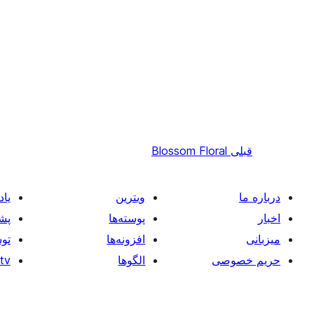
قبلی
Blossom Floral
درباره ما
ویترین
یاد
اخبار
پوسته‌ها
پشت
میزبانی
افزونه‌ها
توس
حریم خصوصی
الگوها
tv