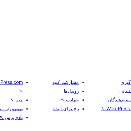
گیری
مشارکت کنید
Press.com
یبانی
رویدادها
↖
عه‌دهندگان
حمایت
↖
مت
↖
WordPress.
↖
پنج برای آینده
بی‌بی‌پرس
↖
بادی‌پرس
↖