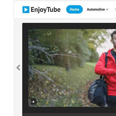
پیش‌نمایش
دانلود
نگارش
1.0.9
آخرین به‌روزرسانی
23 ژانویه 2026
نصب‌های فعال
90+
نگارش وردپرس
6.0
نگارش PHP
7.0
صفحه اصلی پوسته