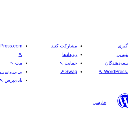
گیری
مشارکت کنید
Press.com
یبانی
رویدادها
↖
عه‌دهندگان
حمایت
↖
مت
↖
WordPress.
↖
Swag
↗
بی‌بی‌پرس
↖
بادی‌پرس
↖
فارسی