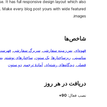
. It has full responsive design layout which also
. Make every blog post yours with wide featured
images.
شاخص‌ها
قهوه‌ای
, 
پس‌زمینه سفارشی
, 
سربرگ سفارشی
, 
فهرست
مناسبتی
, 
ریزساختارها
, 
یک ستون
, 
ساختارهای نوشته
, 
بن
فصلی
, 
دیدگاه‌های رشته‌ای
, 
آمادهٔ ترجمه
, 
دو ستون
دریافت در هر روز
نصب فعال:
90+