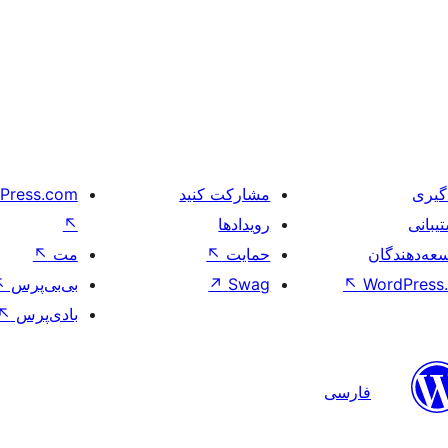
گیری
مشارکت کنید
Press.com
یبانی
رویدادها
↖
عه‌دهندگان
حمایت
↖
مت
↖
WordPress.
↖
Swag
↗
بی‌بی‌پرس
↖
بادی‌پرس
↖
فارسی