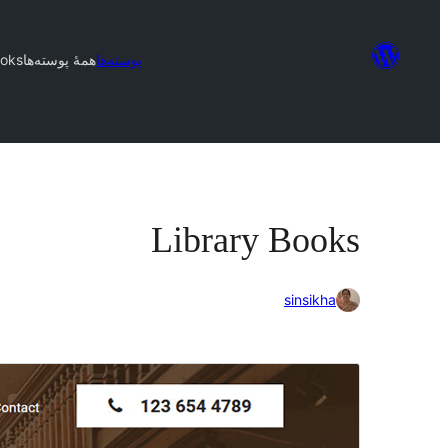
پوسته‌ها
همهٔ پوسته‌ها
ooks
Library Books
sinsikha