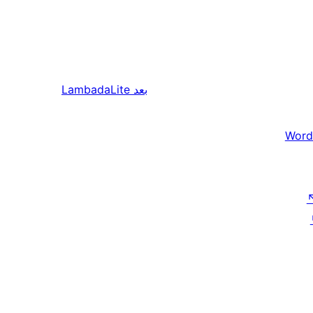
بعد
LambadaLite
Word