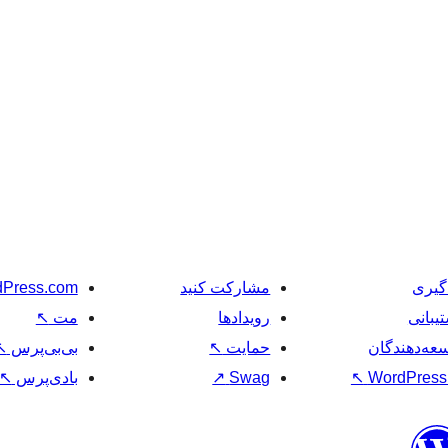
گیری
مشارکت کنید
Press.com
یبانی
رویدادها
مت
↖
عه‌دهندگان
حمایت
↖
بی‌بی‌پرس
↖
WordPress.
↖
Swag
↗
بادی‌پرس
↖