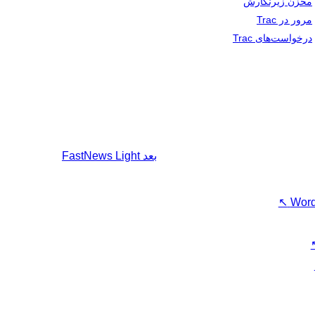
مخزن زیرنگارش
مرور در Trac
درخواست‌های Trac
بعد
FastNews Light
↖
Word