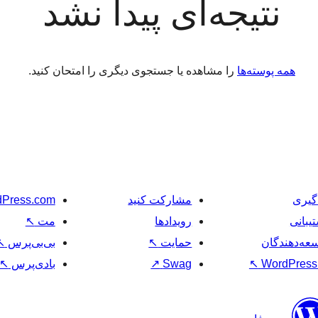
نتیجه‌ای پیدا نشد
همه پوسته‌ها
را مشاهده یا جستجوی دیگری را امتحان کنید.
گیری
مشارکت کنید
Press.com
یبانی
رویدادها
مت
↖
عه‌دهندگان
حمایت
↖
بی‌بی‌پرس
↖
WordPress.
↖
Swag
↗
بادی‌پرس
↖