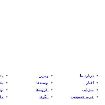
درباره ما
ویترین
یاد
اخبار
پوسته‌ها
پشت
میزبانی
افزونه‌ها
توس
حریم خصوصی
الگوها
tv