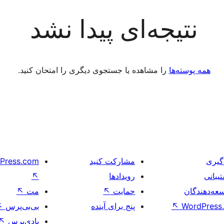
نتیجه‌ای پیدا نشد
همه پوسته‌ها
را مشاهده یا جستجوی دیگری را امتحان کنید.
گیری
مشارکت کنید
Press.com
یبانی
رویدادها
↖
عه‌دهندگان
حمایت
↖
مت
↖
WordPress.
↖
پنج برای آینده
بی‌بی‌پرس
↖
بادی‌پرس
↖