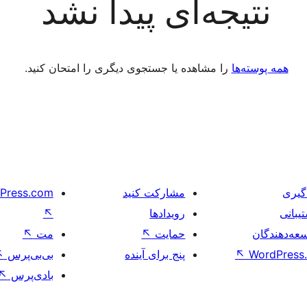
نتیجه‌ای پیدا نشد
همه پوسته‌ها
را مشاهده یا جستجوی دیگری را امتحان کنید.
گیری
مشارکت کنید
Press.com
یبانی
رویدادها
↖
عه‌دهندگان
حمایت
↖
مت
↖
WordPress.
↖
پنج برای آینده
بی‌بی‌پرس
↖
بادی‌پرس
↖