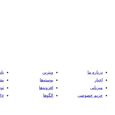
درباره ما
ویترین
یاد
اخبار
پوسته‌ها
پشت
میزبانی
افزونه‌ها
توس
حریم خصوصی
الگوها
tv