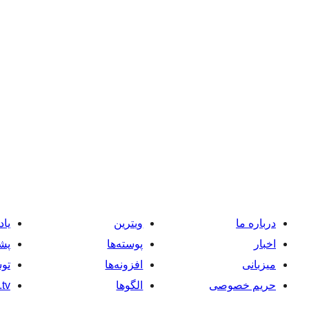
درباره ما
ویترین
یاد
اخبار
پوسته‌ها
پشت
میزبانی
افزونه‌ها
توس
حریم خصوصی
الگوها
tv