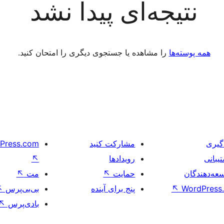
نتیجه‌ای پیدا نشد
همه پوسته‌ها
را مشاهده یا جستجوی دیگری را امتحان کنید.
گیری
مشارکت کنید
Press.com
یبانی
رویدادها
↖
عه‌دهندگان
حمایت
↖
مت
↖
WordPress.
↖
پنج برای آینده
بی‌بی‌پرس
↖
بادی‌پرس
↖