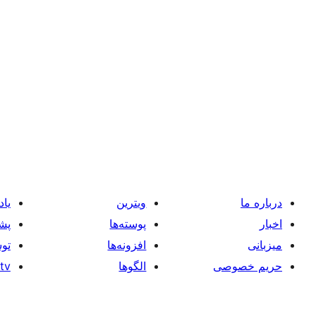
درباره ما
ویترین
یاد
اخبار
پوسته‌ها
پشت
میزبانی
افزونه‌ها
توس
حریم خصوصی
الگوها
tv