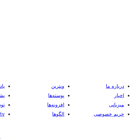
درباره ما
ویترین
یاد
اخبار
پوسته‌ها
پشت
میزبانی
افزونه‌ها
توس
حریم خصوصی
الگوها
tv