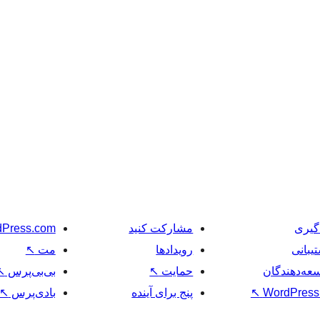
گیری
مشارکت کنید
Press.com
یبانی
رویدادها
مت
↖
عه‌دهندگان
حمایت
↖
بی‌بی‌پرس
↖
WordPress.
↖
پنج برای آینده
بادی‌پرس
↖