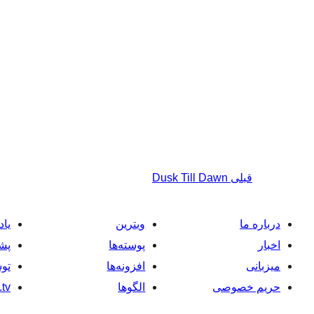
قبلی
Dusk Till Dawn
درباره ما
ویترین
یاد
اخبار
پوسته‌ها
پشت
میزبانی
افزونه‌ها
توس
حریم خصوصی
الگوها
tv