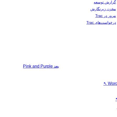
گزارش توسعه
مخزن زیرنگارش
مرور در Trac
درخواست‌های Trac
بعد
Pink and Purple
↖
Word