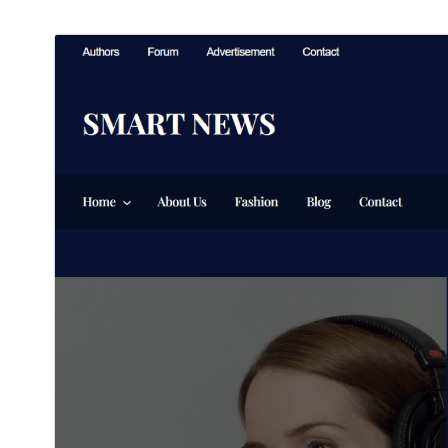
پوسته تجاری
این پوسته رایگان است اما ارتقا یا پشتیبانی تجاری مالی
اضافی را ارائه می‌دهد.
مشاهده پشتیبانی
پیش‌نمایش
دانلود
نگارش
1.0.3
آخرین به‌روزرسانی
23 ژوئن 2023
نصب‌های فعال
10+
نگارش وردپرس
5.9
نگارش PHP
5.6
صفحه اصلی پوسته