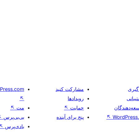
گیری
مشارکت کنید
Press.com
یبانی
رویدادها
↖
عه‌دهندگان
حمایت
↖
مت
↖
WordPress.
↖
پنج برای آینده
بی‌بی‌پرس
↖
بادی‌پرس
↖