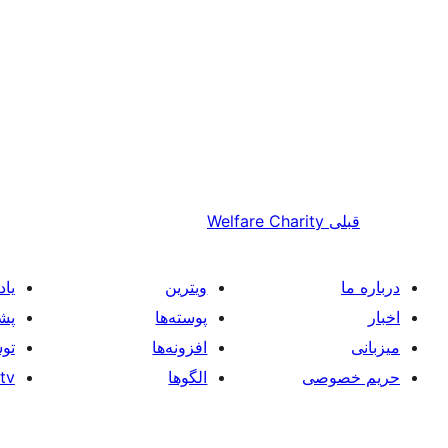
قبلی
Welfare Charity
درباره ما
ویترین
یاد
اخبار
پوسته‌ها
پشت
میزبانی
افزونه‌ها
توس
حریم خصوصی
الگوها
tv