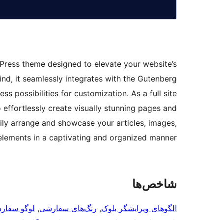
ress theme designed to elevate your website’s
mind, it seamlessly integrates with the Gutenberg
s possibilities for customization. As a full site
ffortlessly create visually stunning pages and
sily arrange and showcase your articles, images,
elements in a captivating and organized manner.
شاخص‌ها
الگوهای ویرایشگر بلوک
, 
رنگ‌های سفارشی
, 
لوگو سفار