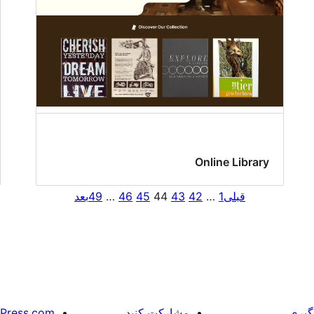
Online Library
قبلی
1
…
42
43
44
45
46
…
49
بعد
گیری
مشارکت کنید
Press.com