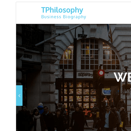
پیش‌نمایش
دانلود
نگارش
1.1.7
آخرین به‌روزرسانی
4 ژوئن 2026
نصب‌های فعال
30+
نگارش وردپرس
4.5
نگارش PHP
5.6
صفحه اصلی پوسته