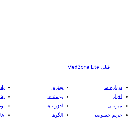
قبلی
MedZone Lite
درباره ما
ویترین
یاد
اخبار
پوسته‌ها
پشت
میزبانی
افزونه‌ها
توس
حریم خصوصی
الگوها
tv